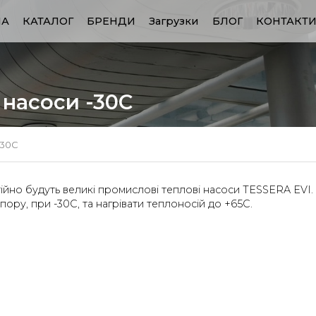
НА
КАТАЛОГ
БРЕНДИ
Загрузки
БЛОГ
КОНТАКТ
 насоси -30С
-30С
тійно будуть великі промислові теплові насоси TESSERA EVI.
пору, при -30С, та нагрівати теплоносій до +65С.