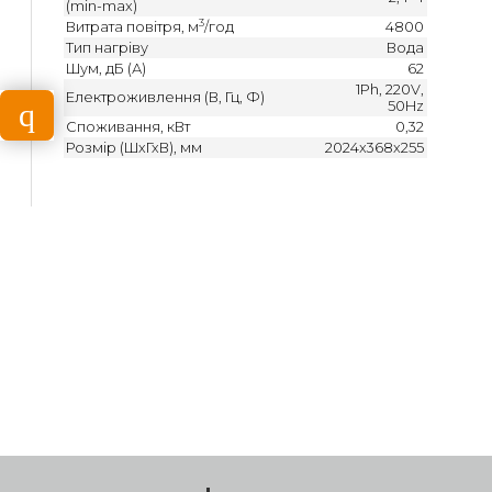
(min-max)
3
Витрата повітря, м
/год
4800
Тип нагріву
Вода
Шум, дБ (А)
62
1Ph, 220V,
Електроживлення (В, Гц, Ф)
50Hz
Споживання, кВт
0,32
Розмір (ШхГхВ), мм
2024x368x255