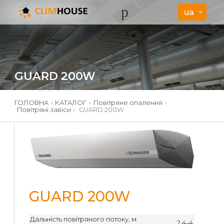
GUARD 200W
ГОЛОВНА
›
КАТАЛОГ
›
Повітряне опалення
›
Повітряні завіси
›
GUARD 200W
GUARD 200W
Дальність повітряного потоку, м
2,4–4