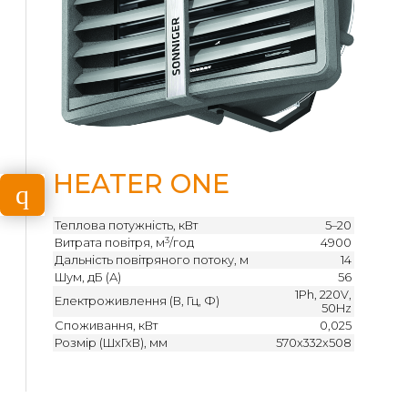
HEATER ONE
Теплова потужність, кВт
5–20
3
Витрата повітря, м
/год
4900
Дальність повітряного потоку, м
14
Шум, дБ (А)
56
1Ph, 220V,
Електроживлення (В, Гц, Ф)
50Hz
Споживання, кВт
0,025
Розмір (ШхГхВ), мм
570x332x508