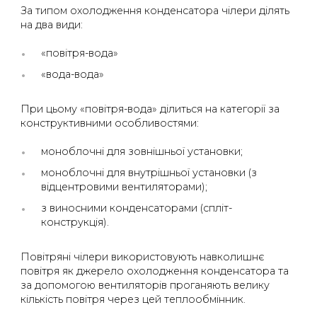
За типом охолодження конденсатора чілери ділять
на два види:
«повітря-вода»
«вода-вода»
При цьому «повітря-вода» ділиться на категорії за
конструктивними особливостями:
моноблочні для зовнішньої установки;
моноблочні для внутрішньої установки (з
відцентровими вентиляторами);
з виносними конденсаторами (спліт-
конструкція).
Повітряні чілери використовують навколишнє
повітря як джерело охолодження конденсатора та
за допомогою вентиляторів проганяють велику
кількість повітря через цей теплообмінник.