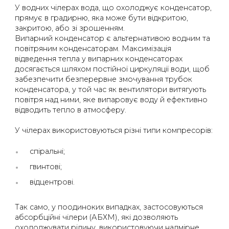
У водних чілерах вода, що охолоджує конденсатор,
прямує в градирню, яка може бути відкритою,
закритою, або зі зрошенням.
Випарний конденсатор є альтернативою водним та
повітряним конденсаторам. Максимізація
відведення тепла у випарних конденсаторах
досягається шляхом постійної циркуляції води, щоб
забезпечити безперервне змочування трубок
конденсатора, у той час як вентилятори витягують
повітря над ними, яке випаровує воду й ефективно
відводить тепло в атмосферу.
У чілерах використовуються різні типи компресорів:
спіральні;
гвинтові;
відцентрові.
Так само, у поодиноких випадках, застосовуються
абсорбційні чілери (АБХМ), які дозволяють
охолоджувати рідину, використовуючи надмірне