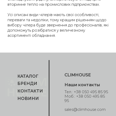
вторинне тепло на промислових підприємствах.
Усі описані види чілерів мають свої особливості,
переваги та недоліки, тому кращим рішенням щодо
вибору чілера буде звернення до професіоналів, які
допоможуть розібратися у величезному
асортименті обладнання.
CLIMHOUSE
КАТАЛОГ
БРЕНДИ
Наши контакты
КОНТАКТИ
Тел.: +38 050 495 85 95
Моб.: +38 050 495 85
НОВИНИ
95
sales@climhouse.com