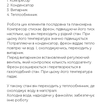
1. Компресор
2. Конденсатор
3. Випарник
4. Теплообмінник
Робота цих елементів послідовна та планомірна.
Компресор стискає фреон, підвищуючи його тиск
настільки, що він переходить у рідкий стан. При
цьому його температура значно підвищується.
Потрапляючи в конденсатор, фреон віддає тепло
повітрю чи воді. І, охолоджуючись, переходить у
випарник.
Перед випарником встановлений регулюючий
вентиль, який контролює кількість холодоагенту.
Фреон розширюється і перетворюється в
газоподібний стан. При цьому його температура
падає.
У такому стані він переходить у теплообмінник, де
охолоджує воду в магістралі.
Холодна вода, надходячи у фанкойли, забезпечує
їхню роботу.