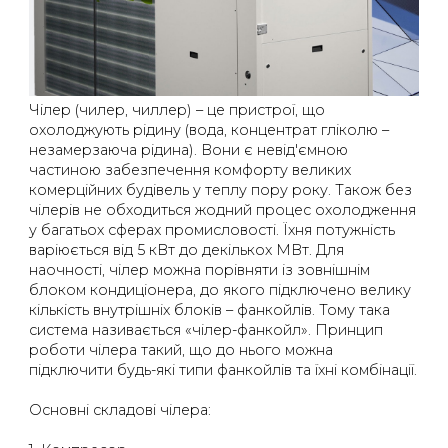
Чілер (чилер, чиллер) – це пристрої, що
охолоджують рідину (вода, концентрат гліколю –
незамерзаюча рідина). Вони є невід'ємною
частиною забезпечення комфорту великих
комерційних будівель у теплу пору року. Також без
чілерів не обходиться жодний процес охолодження
у багатьох сферах промисловості. Їхня потужність
варіюється від 5 кВт до декількох МВт. Для
наочності, чілер можна порівняти із зовнішнім
блоком кондиціонера, до якого підключено велику
кількість внутрішніх блоків – фанкойлів. Тому така
система називається «чілер-фанкойл». Принцип
роботи чілера такий, що до нього можна
підключити будь-які типи фанкойлів та їхні комбінації.
Основні складові чілера: