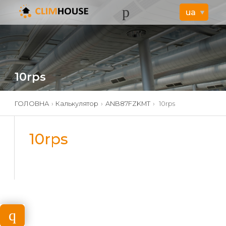
10rps
ГОЛОВНА
›
Калькулятор
›
ANB87FZKMT
›
10rps
10rps